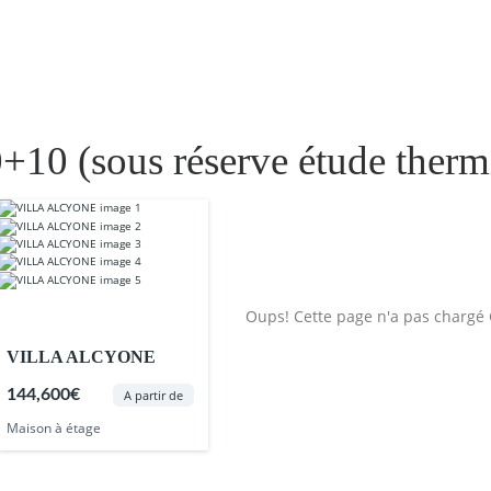
L
NOS MAISONS
OFFRES TERRAIN + MAISON
N
10 (sous réserve étude therm
Oups! Cette page n'a pas chargé 
VILLA ALCYONE
144,600€
A partir de
Maison à étage