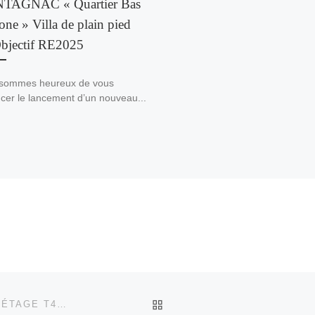
TAGNAC « Quartier Bas
ne » Villa de plain pied
bjectif RE2025
sommes heureux de vous
cer le lancement d’un nouveau...
RETOUR À LA LISTE DES
MONTAGNAC « QUARTIER BAS CARBONE » VILLA À ÉTAGE T4 OBJECTIF RE2025