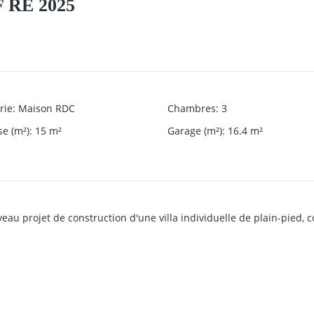
F RE 2025
rie
:
Maison RDC
Chambres
:
3
se (m²)
:
15
m²
Garage (m²)
:
16.4
m²
au projet de construction d'une villa individuelle de plain-pied,